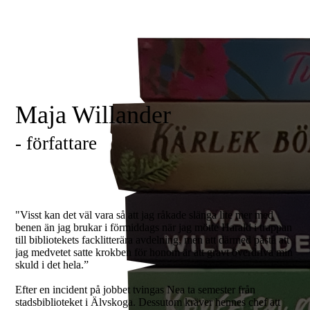
Maja Willander
- författare
"Visst kan det väl vara så att jag råkade slänga lite mer med
benen än jag brukar i förmiddags när jag mötte Harald i trappan
till bibliotekets facklitterära avdelning, men att därmed påstå att
jag medvetet satte krokben för honom är att gravt överdriva min
skuld i det hela.”
Efter en incident på jobbet tvingas Nea ta semester från
stadsbiblioteket i Älvskoga. Dessutom kräver hennes chef att