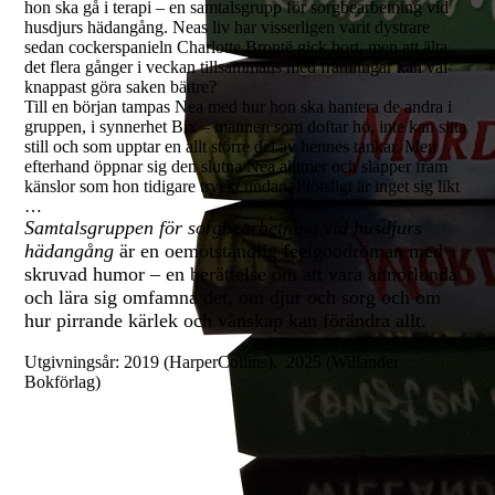
hon ska gå i terapi – en samtalsgrupp för sorgbearbetning vid
husdjurs hädangång. Neas liv har visserligen varit dystrare
sedan cockerspanieln Charlotte Brontë gick bort, men att älta
det flera gånger i veckan tillsammans med främlingar kan väl
knappast göra saken bättre?
Till en början tampas Nea med hur hon ska hantera de andra i
gruppen, i synnerhet Bix – mannen som doftar hö, inte kan sitta
still och som upptar en allt större del av hennes tankar. Men
efterhand öppnar sig den slutna Nea alltmer och släpper fram
känslor som hon tidigare tryckt undan. Plötsligt är inget sig likt
…
Samtalsgruppen för sorgbearbetning vid husdjurs
hädangång
är en oemotståndlig feelgoodroman med
skruvad humor – en berättelse om att vara annorlunda
och lära sig omfamna det, om djur och sorg och om
hur pirrande kärlek och vänskap kan förändra allt.
Utgivningsår: 2019 (HarperCollins), 2025 (Willander
Bokförlag)