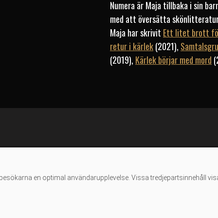
Numera är Maja tillbaka i sin ba
med att översätta skönlitteratu
Maja har skrivit
Ett litet brott f
retur i kärlek
(2021),
Samtalsgru
(2019),
Kärlek börjar med mord
(
besökarna en optimal användarupplevelse. Vissa tredjepartsinnehåll vis