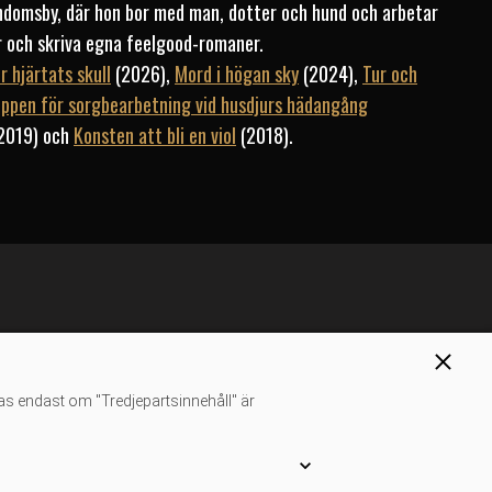
rndomsby, där hon bor med man, dotter och hund och arbetar
r och skriva egna feelgood-romaner.
ör hjärtats skull
(2026),
Mord i högan sky
(2024),
Tur och
ppen för sorgbearbetning vid husdjurs hädangång
2019) och
Konsten att bli en viol
(2018).
as endast om "Tredjepartsinnehåll" är